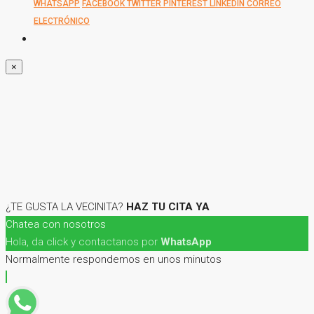
WHATSAPP
FACEBOOK
TWITTER
PINTEREST
LINKEDIN
CORREO
ELECTRÓNICO
×
¿TE GUSTA LA VECINITA?
HAZ TU CITA YA
Chatea con nosotros
Hola, da click y contactanos por
WhatsApp
Normalmente respondemos en unos minutos