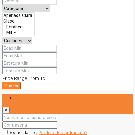
Price Range
From
To
Buscar
Iniciar sesión
×
Recuérdame
¿Perdiste tu contraseña?