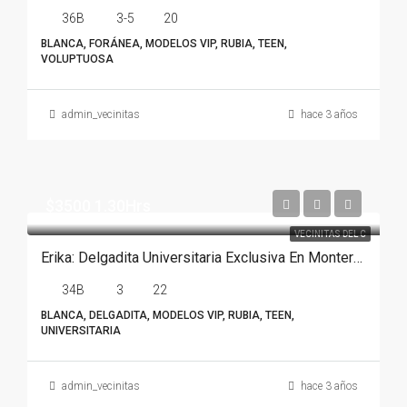
36B
3-5
20
BLANCA, FORÁNEA, MODELOS VIP, RUBIA, TEEN,
VOLUPTUOSA
admin_vecinitas
hace 3 años
$3500 1.30Hrs
VECINITAS DEL C
Erika: Delgadita Universitaria Exclusiva En Monterrey
34B
3
22
BLANCA, DELGADITA, MODELOS VIP, RUBIA, TEEN,
UNIVERSITARIA
admin_vecinitas
hace 3 años