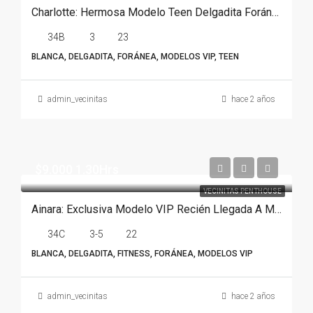
Charlotte: Hermosa Modelo Teen Delgadita Foránea En Monterrey
34B
3
23
BLANCA, DELGADITA, FORÁNEA, MODELOS VIP, TEEN
admin_vecinitas
hace 2 años
$9.000 1.30Hrs
VECINITAS PENTHOUSE
Ainara: Exclusiva Modelo VIP Recién Llegada A Monterrey
34C
3-5
22
BLANCA, DELGADITA, FITNESS, FORÁNEA, MODELOS VIP
admin_vecinitas
hace 2 años