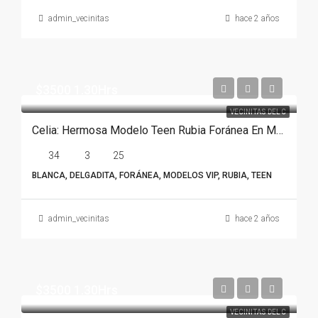
admin_vecinitas
hace 2 años
$3500 1.30Hrs
VECINITAS DEL C
Celia: Hermosa Modelo Teen Rubia Foránea En Monterrey
34
3
25
BLANCA, DELGADITA, FORÁNEA, MODELOS VIP, RUBIA, TEEN
admin_vecinitas
hace 2 años
$3500 1.30Hrs
VECINITAS DEL C