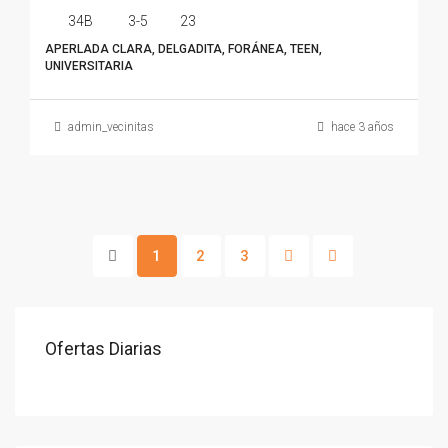
34B
3-5
23
APERLADA CLARA, DELGADITA, FORÁNEA, TEEN,
UNIVERSITARIA
admin_vecinitas
hace 3 años
1
2
3
Ofertas Diarias