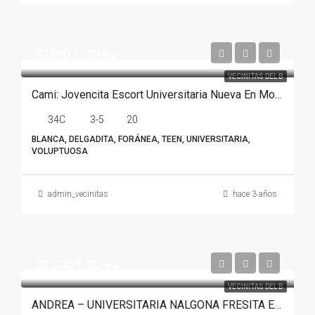
$2500 1.30Hrs
VECINITAS DEL B
Cami: Jovencita Escort Universitaria Nueva En Monterrey
34C
3-5
20
BLANCA, DELGADITA, FORÁNEA, TEEN, UNIVERSITARIA,
VOLUPTUOSA
admin_vecinitas
hace 3 años
$2.500 1.30Hrs
VECINITAS DEL B
ANDREA – UNIVERSITARIA NALGONA FRESITA EN MONTERREY