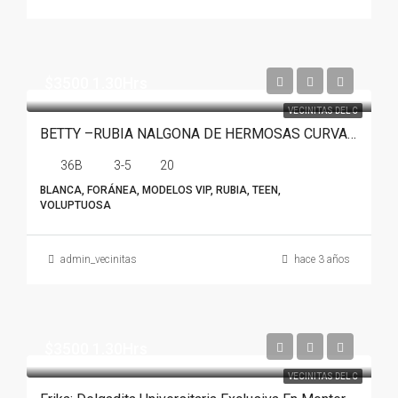
$3500 1.30Hrs
VECINITAS DEL C
BETTY –RUBIA NALGONA DE HERMOSAS CURVAS EN MONTERREY
36B
3-5
20
BLANCA, FORÁNEA, MODELOS VIP, RUBIA, TEEN,
VOLUPTUOSA
admin_vecinitas
hace 3 años
$3500 1.30Hrs
VECINITAS DEL C