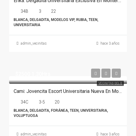
Erika: Delgadita Universitaria Exclusiva En Monterrey
34B
3
22
BLANCA, DELGADITA, MODELOS VIP, RUBIA, TEEN,
UNIVERSITARIA
admin_vecinitas
hace 3 años
$2500 1.30Hrs
VECINITAS DEL B
Cami: Jovencita Escort Universitaria Nueva En Monterrey
34C
3-5
20
BLANCA, DELGADITA, FORÁNEA, TEEN, UNIVERSITARIA,
VOLUPTUOSA
admin_vecinitas
hace 3 años