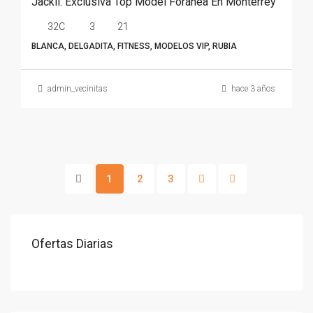
Jackii: Exclusiva Top Model Foránea En Monterrey
32C
3
21
BLANCA, DELGADITA, FITNESS, MODELOS VIP, RUBIA
admin_vecinitas
hace 3 años
1
2
3
Ofertas Diarias