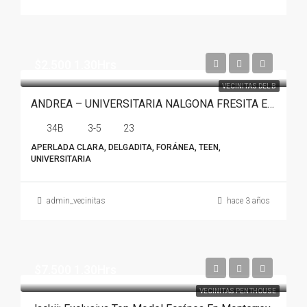
$2.500 1.30Hrs
VECINITAS DEL B
ANDREA – UNIVERSITARIA NALGONA FRESITA EN MONTERREY
34B
3-5
23
APERLADA CLARA, DELGADITA, FORÁNEA, TEEN,
UNIVERSITARIA
admin_vecinitas
hace 3 años
$7.500 1.30Hrs
VECINITAS PENTHOUSE