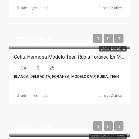
admin_vecinitas
hace 2 años
$3500 1.30Hrs
VECINITAS DEL C
Celia: Hermosa Modelo Teen Rubia Foránea En Monterrey
34
3
25
BLANCA, DELGADITA, FORÁNEA, MODELOS VIP, RUBIA, TEEN
admin_vecinitas
hace 2 años
$9.000 1.30Hrs
VECINITAS PENTHOUSE