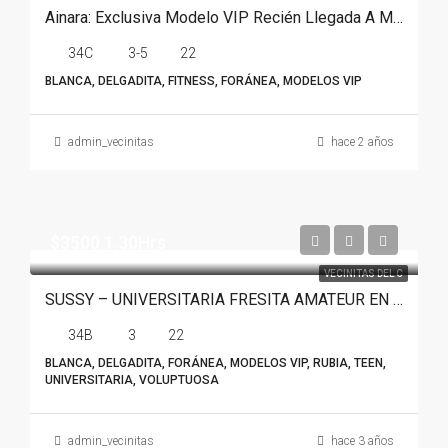
Ainara: Exclusiva Modelo VIP Recién Llegada A Monterrey
34C
3-5
22
BLANCA, DELGADITA, FITNESS, FORÁNEA, MODELOS VIP
admin_vecinitas
hace 2 años
$3500 1.30Hrs
VECINITAS DEL C
SUSSY – UNIVERSITARIA FRESITA AMATEUR EN MONTERREY
34B
3
22
BLANCA, DELGADITA, FORÁNEA, MODELOS VIP, RUBIA, TEEN,
UNIVERSITARIA, VOLUPTUOSA
admin_vecinitas
hace 3 años