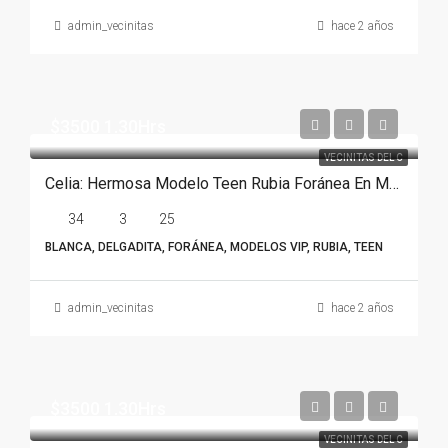
admin_vecinitas
hace 2 años
$3500 1.30Hrs
VECINITAS DEL C
Celia: Hermosa Modelo Teen Rubia Foránea En Monterrey
34
3
25
BLANCA, DELGADITA, FORÁNEA, MODELOS VIP, RUBIA, TEEN
admin_vecinitas
hace 2 años
$3500 1.30Hrs
VECINITAS DEL C