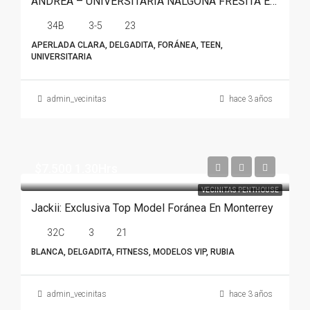
ANDREA – UNIVERSITARIA NALGONA FRESITA EN MONTERREY
34B
3-5
23
APERLADA CLARA, DELGADITA, FORÁNEA, TEEN,
UNIVERSITARIA
admin_vecinitas
hace 3 años
$7.500 1.30Hrs
VECINITAS PENTHOUSE
Jackii: Exclusiva Top Model Foránea En Monterrey
32C
3
21
BLANCA, DELGADITA, FITNESS, MODELOS VIP, RUBIA
admin_vecinitas
hace 3 años