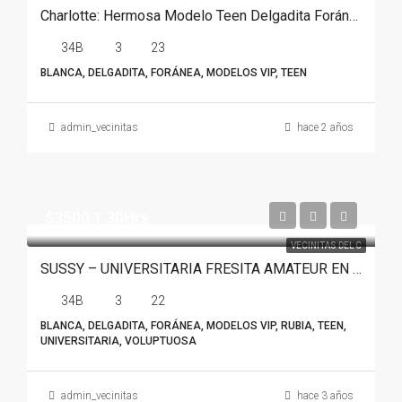
Charlotte: Hermosa Modelo Teen Delgadita Foránea En Monterrey
34B
3
23
BLANCA, DELGADITA, FORÁNEA, MODELOS VIP, TEEN
admin_vecinitas
hace 2 años
$3500 1.30Hrs
VECINITAS DEL C
SUSSY – UNIVERSITARIA FRESITA AMATEUR EN MONTERREY
34B
3
22
BLANCA, DELGADITA, FORÁNEA, MODELOS VIP, RUBIA, TEEN,
UNIVERSITARIA, VOLUPTUOSA
admin_vecinitas
hace 3 años