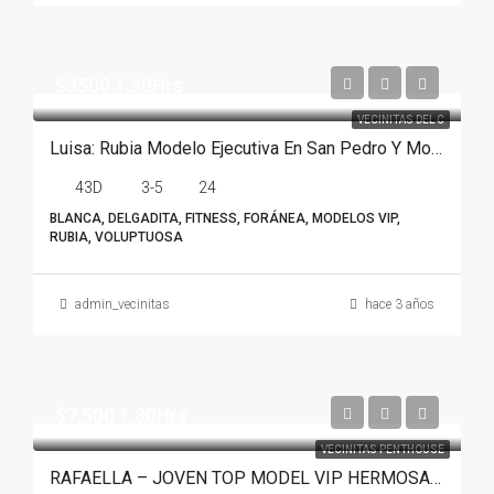
$3500 1.30Hrs
VECINITAS DEL C
Luisa: Rubia Modelo Ejecutiva En San Pedro Y Monterrey
43D
3-5
24
BLANCA, DELGADITA, FITNESS, FORÁNEA, MODELOS VIP,
RUBIA, VOLUPTUOSA
admin_vecinitas
hace 3 años
$7.500 1.30Hrs
VECINITAS PENTHOUSE
RAFAELLA – JOVEN TOP MODEL VIP HERMOSA EN MONTERREY