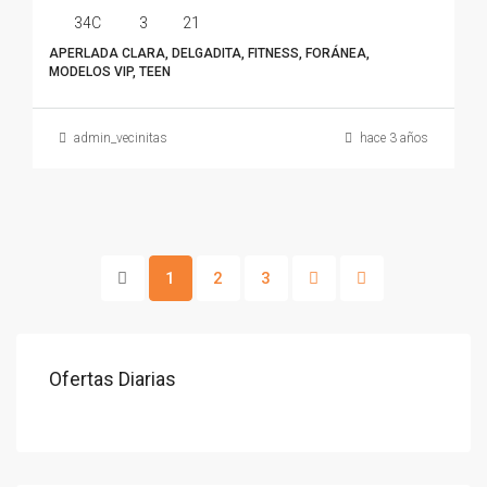
34C
3
21
APERLADA CLARA, DELGADITA, FITNESS, FORÁNEA,
MODELOS VIP, TEEN
admin_vecinitas
hace 3 años
1
2
3
Ofertas Diarias