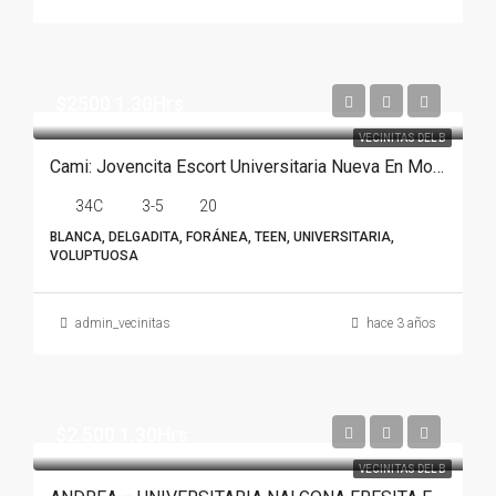
$2500 1.30Hrs
VECINITAS DEL B
Cami: Jovencita Escort Universitaria Nueva En Monterrey
34C
3-5
20
BLANCA, DELGADITA, FORÁNEA, TEEN, UNIVERSITARIA,
VOLUPTUOSA
admin_vecinitas
hace 3 años
$2.500 1.30Hrs
VECINITAS DEL B