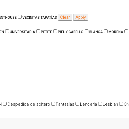
Clear
Apply
PENTHOUSE
VECINITAS TAPATÍAS
EN
UNIVERSITARIA
PETITE
PIEL Y CABELLO
BLANCA
MORENA
l
Despedida de soltero
Fantasias
Lenceria
Lesbian
Or