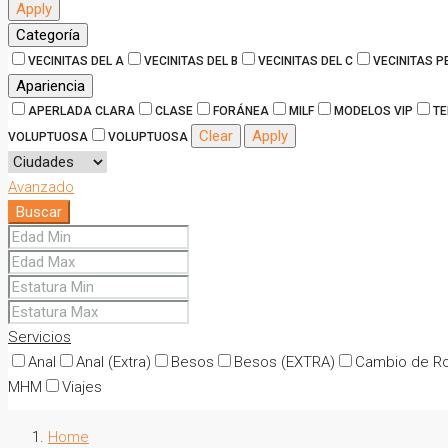
Apply
Categoría
VECINITAS DEL A
VECINITAS DEL B
VECINITAS DEL C
VECINITAS 
Apariencia
APERLADA CLARA
CLASE
FORÁNEA
MILF
MODELOS VIP
TE
Clear
Apply
VOLUPTUOSA
VOLUPTUOSA
Avanzado
Buscar
Servicios
Anal
Anal (Extra)
Besos
Besos (EXTRA)
Cambio de Ro
MHM
Viajes
Home