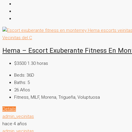
Vecinitas del C
Hema – Escort Exuberante Fitness En Mon
$3500 1.30 horas
Beds:
36D
Baths:
5
26
Años
Fitness, MILF, Morena, Trigueña, Voluptuosa
Details
admin_vecinitas
hace 4 años
admin_vecinitas