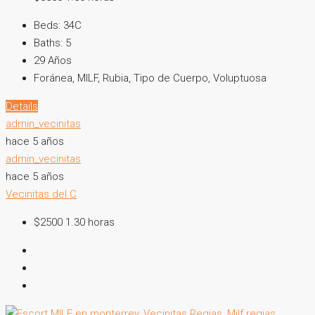
Beds:
34C
Baths:
5
29
Años
Foránea, MILF, Rubia, Tipo de Cuerpo, Voluptuosa
Details
admin_vecinitas
hace 5 años
admin_vecinitas
hace 5 años
Vecinitas del C
$2500 1.30 horas