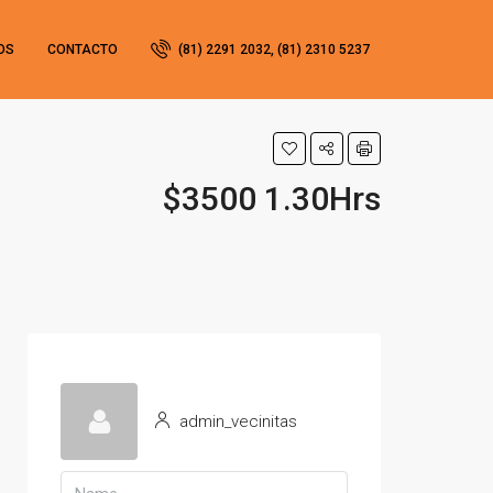
OS
CONTACTO
(81) 2291 2032, (81) 2310 5237
$3500 1.30Hrs
admin_vecinitas