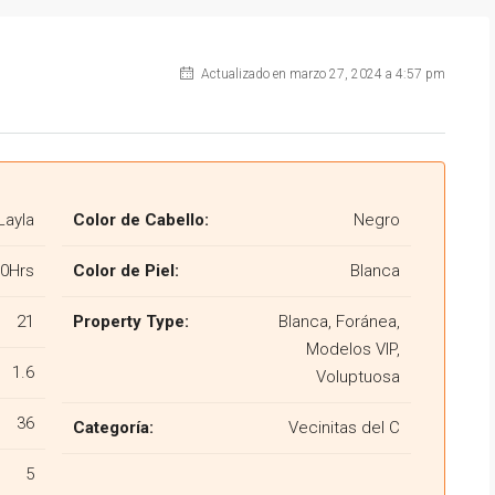
Actualizado en marzo 27, 2024 a 4:57 pm
Layla
Color de Cabello:
Negro
30Hrs
Color de Piel:
Blanca
21
Property Type:
Blanca, Foránea,
Modelos VIP,
1.6
Voluptuosa
36
Categoría:
Vecinitas del C
5