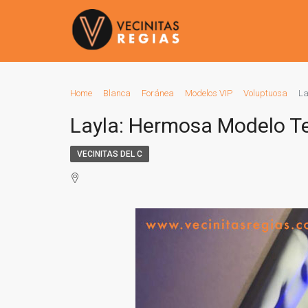
Home
Blanca
Foránea
Modelos VIP
Voluptuosa
La
Layla: Hermosa Modelo T
VECINITAS DEL C