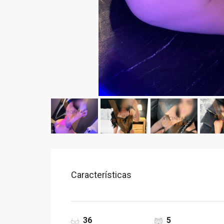
Características
36
5