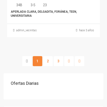
34B
3-5
23
APERLADA CLARA, DELGADITA, FORÁNEA, TEEN,
UNIVERSITARIA
admin_vecinitas
hace 3 años
1
2
3
Ofertas Diarias