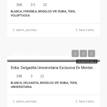
36B
3-5
20
BLANCA, FORÁNEA, MODELOS VIP, RUBIA, TEEN,
VOLUPTUOSA
admin_vecinitas
hace 3 años
$3500 1.30Hrs
VECINITAS DEL C
Erika: Delgadita Universitaria Exclusiva En Monterrey
34B
3
22
BLANCA, DELGADITA, MODELOS VIP, RUBIA, TEEN,
UNIVERSITARIA
admin_vecinitas
hace 3 años