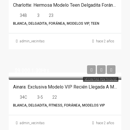
Charlotte: Hermosa Modelo Teen Delgadita Foránea En Monterrey
34B
3
23
BLANCA, DELGADITA, FORÁNEA, MODELOS VIP, TEEN
admin_vecinitas
hace 2 años
$9.000 1.30Hrs
VECINITAS PENTHOUSE
Ainara: Exclusiva Modelo VIP Recién Llegada A Monterrey
34C
3-5
22
BLANCA, DELGADITA, FITNESS, FORÁNEA, MODELOS VIP
admin_vecinitas
hace 2 años