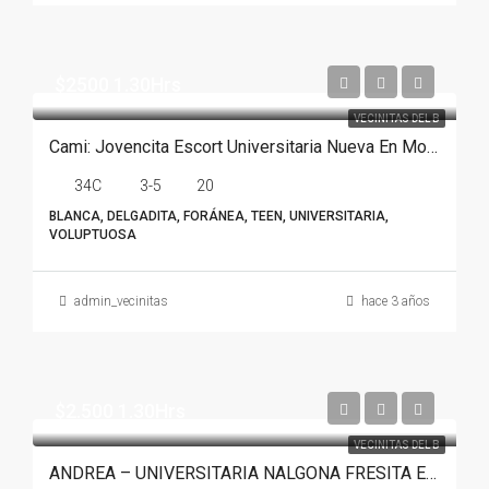
$2500 1.30Hrs
VECINITAS DEL B
Cami: Jovencita Escort Universitaria Nueva En Monterrey
34C
3-5
20
BLANCA, DELGADITA, FORÁNEA, TEEN, UNIVERSITARIA,
VOLUPTUOSA
admin_vecinitas
hace 3 años
$2.500 1.30Hrs
VECINITAS DEL B
ANDREA – UNIVERSITARIA NALGONA FRESITA EN MONTERREY