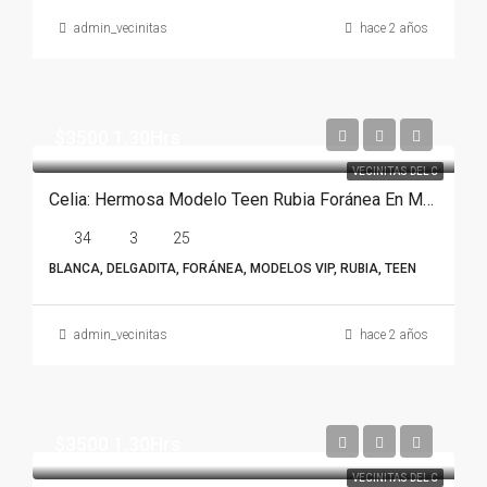
admin_vecinitas
hace 2 años
$3500 1.30Hrs
VECINITAS DEL C
Celia: Hermosa Modelo Teen Rubia Foránea En Monterrey
34
3
25
BLANCA, DELGADITA, FORÁNEA, MODELOS VIP, RUBIA, TEEN
admin_vecinitas
hace 2 años
$3500 1.30Hrs
VECINITAS DEL C