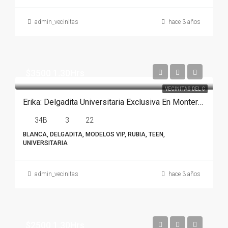
admin_vecinitas
hace 3 años
$3500 1.30Hrs
VECINITAS DEL C
Erika: Delgadita Universitaria Exclusiva En Monterrey
34B
3
22
BLANCA, DELGADITA, MODELOS VIP, RUBIA, TEEN,
UNIVERSITARIA
admin_vecinitas
hace 3 años
$2500 1.30Hrs