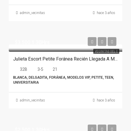
admin_vecinitas
hace 3 años
$3.500 1.30Hrs
VECINITAS DEL C
Julieta Escort Petite Foránea Recién Llegada A Monterrey
32B
3-5
21
BLANCA, DELGADITA, FORÁNEA, MODELOS VIP, PETITE, TEEN,
UNIVERSITARIA
admin_vecinitas
hace 3 años
$2.500 1.30Hrs