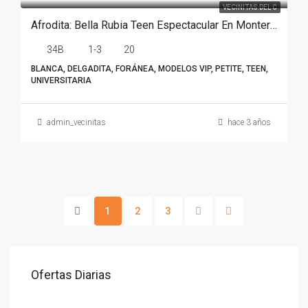
VECINITAS DEL C
Afrodita: Bella Rubia Teen Espectacular En Monterrey
34B
1-3
20
BLANCA, DELGADITA, FORÁNEA, MODELOS VIP, PETITE, TEEN,
UNIVERSITARIA
admin_vecinitas
hace 3 años
1
2
3
Ofertas Diarias