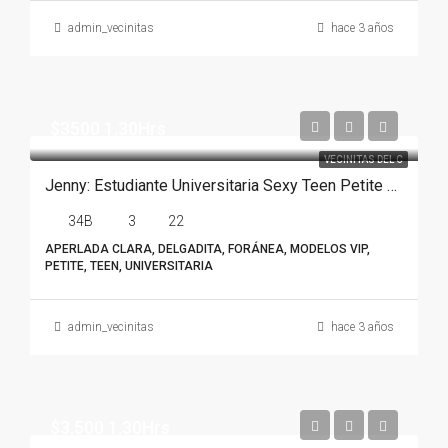
admin_vecinitas
hace 3 años
$3500 1.30Hrs
VECINITAS DEL C
Jenny: Estudiante Universitaria Sexy Teen Petite Foránea En Monterrey
34B
3
22
APERLADA CLARA, DELGADITA, FORÁNEA, MODELOS VIP,
PETITE, TEEN, UNIVERSITARIA
admin_vecinitas
hace 3 años
$3.500 1.30Hrs