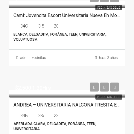
VECINITAS DEL B
Cami: Jovencita Escort Universitaria Nueva En Monterrey
34C
3-5
20
BLANCA, DELGADITA, FORÁNEA, TEEN, UNIVERSITARIA,
VOLUPTUOSA
admin_vecinitas
hace 3 años
$2.500 1.30Hrs
VECINITAS DEL B
ANDREA – UNIVERSITARIA NALGONA FRESITA EN MONTERREY
34B
3-5
23
APERLADA CLARA, DELGADITA, FORÁNEA, TEEN,
UNIVERSITARIA