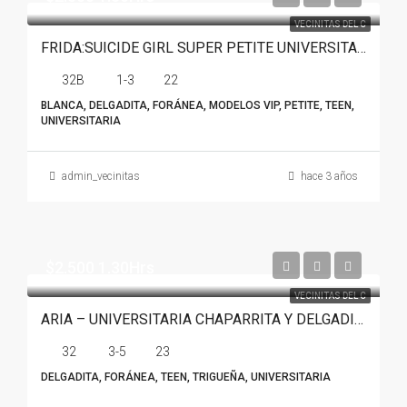
VECINITAS DEL C
FRIDA:SUICIDE GIRL SUPER PETITE UNIVERSITARIA
32B
1-3
22
BLANCA, DELGADITA, FORÁNEA, MODELOS VIP, PETITE, TEEN,
UNIVERSITARIA
admin_vecinitas
hace 3 años
$2.500 1.30Hrs
VECINITAS DEL C
ARIA – UNIVERSITARIA CHAPARRITA Y DELGADITA EN MONTERREY
32
3-5
23
DELGADITA, FORÁNEA, TEEN, TRIGUEÑA, UNIVERSITARIA