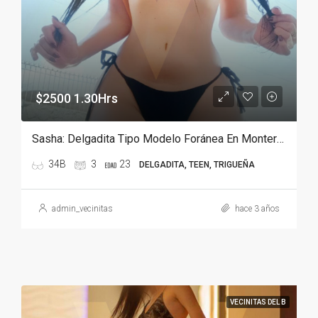
$2500 1.30Hrs
Sasha: Delgadita Tipo Modelo Foránea En Monterrey
34B
3
23
DELGADITA, TEEN, TRIGUEÑA
admin_vecinitas
hace 3 años
VECINITAS DEL B