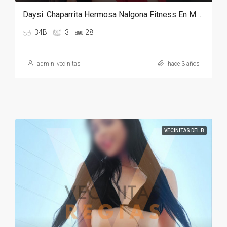
Daysi: Chaparrita Hermosa Nalgona Fitness En Monterrey
34B
3
28
admin_vecinitas
hace 3 años
VECINITAS DEL B