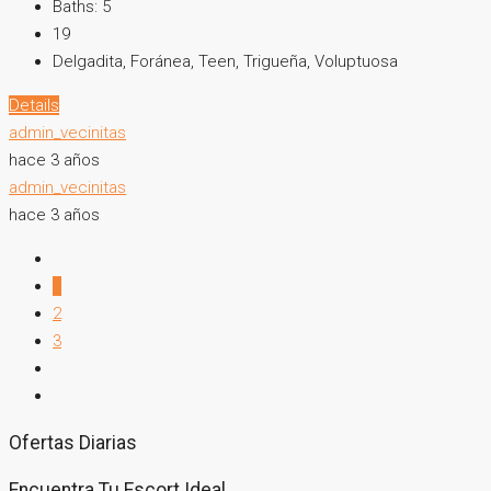
Baths:
5
19
Delgadita, Foránea, Teen, Trigueña, Voluptuosa
Details
admin_vecinitas
hace 3 años
admin_vecinitas
hace 3 años
1
2
3
Ofertas Diarias
Encuentra Tu Escort Ideal