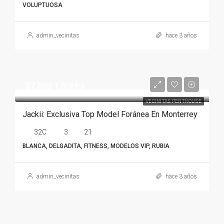
VOLUPTUOSA
admin_vecinitas
hace 3 años
$7.500 1.30Hrs
VECINITAS PENTHOUSE
Jackii: Exclusiva Top Model Foránea En Monterrey
32C
3
21
BLANCA, DELGADITA, FITNESS, MODELOS VIP, RUBIA
admin_vecinitas
hace 3 años