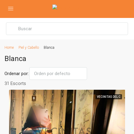
Home
Piel y Cabello
Blanca
Blanca
Ordenar por:
Orden por defecto
31 Escorts
VECINITAS DEL C