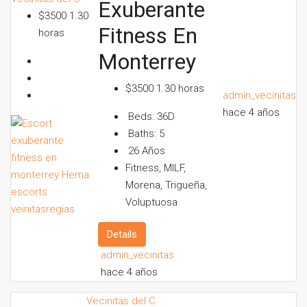
Exuberante
$3500 1.30
Fitness En
horas
Monterrey
$3500 1.30 horas
admin_vecinitas
hace 4 años
Beds:
36D
Baths:
5
26
Años
Fitness, MILF,
Morena, Trigueña,
Voluptuosa
Details
admin_vecinitas
hace 4 años
Vecinitas del C