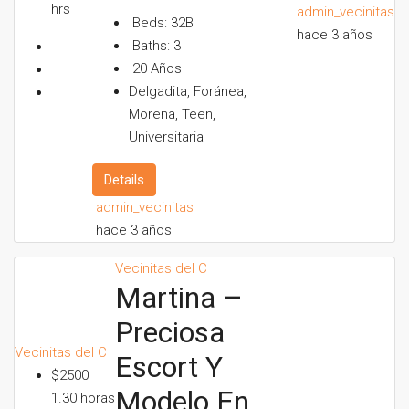
hrs
admin_vecinitas
Beds:
32B
hace 3 años
Baths:
3
20
Años
Delgadita, Foránea,
Morena, Teen,
Universitaria
Details
admin_vecinitas
hace 3 años
Vecinitas del C
Martina –
Preciosa
Vecinitas del C
Escort Y
$2500
Modelo En
1.30 horas