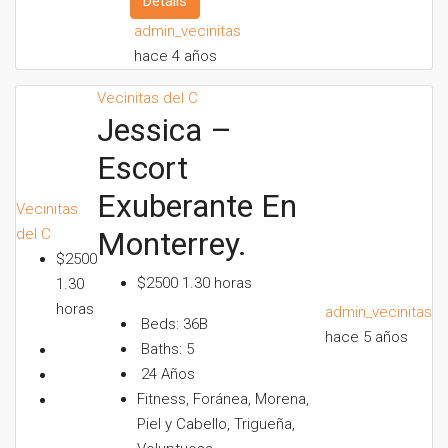
Details
admin_vecinitas
hace 4 años
Vecinitas del C
Jessica –
Escort
Exuberante En
Vecinitas
del C
Monterrey.
$2500
$2500 1.30 horas
1.30
horas
admin_vecinitas
Beds:
36B
hace 5 años
Baths:
5
24
Años
Fitness, Foránea, Morena,
Piel y Cabello, Trigueña,