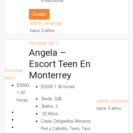
Voluptuosa
Details
admin_vecinitas
hace 5 años
Vecinitas del C
Angela –
Escort Teen En
Vecinitas
Monterrey
del C
$3500
$3500 1.30 horas
1.30
Beds:
32B
horas
admin_vecinitas
Baths:
3
hace 5 años
22
Años
Clase, Delgadita, Morena,
Piel y Cabello, Teen, Tipo