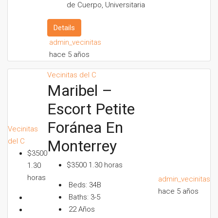
de Cuerpo, Universitaria
Details
admin_vecinitas
hace 5 años
Vecinitas del C
Maribel –
Escort Petite
Foránea En
Vecinitas
del C
Monterrey
$3500
$3500 1.30 horas
1.30
horas
admin_vecinitas
Beds:
34B
hace 5 años
Baths:
3-5
22
Años