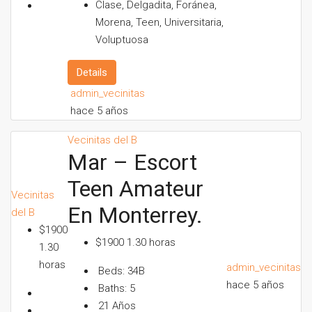
Clase, Delgadita, Foránea,
Morena, Teen, Universitaria,
Voluptuosa
Details
admin_vecinitas
hace 5 años
Vecinitas del B
Mar – Escort
Teen Amateur
Vecinitas
En Monterrey.
del B
$1900
$1900 1.30 horas
1.30
horas
admin_vecinitas
Beds:
34B
hace 5 años
Baths:
5
21
Años