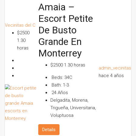
Amaia –
Escort Petite
Vecinitas del C
De Busto
$2500
Grande En
1.30
horas
Monterrey
$2500 1.30 horas
admin_vecinitas
hace 4 años
Beds:
34C
Bath:
1-3
24
Años
Delgadita, Morena,
Trigueña, Universitaria,
Voluptuosa
Details