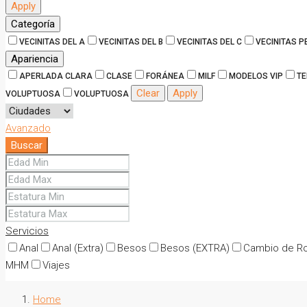
Apply
Categoría
VECINITAS DEL A
VECINITAS DEL B
VECINITAS DEL C
VECINITAS 
Apariencia
APERLADA CLARA
CLASE
FORÁNEA
MILF
MODELOS VIP
TE
Clear
Apply
VOLUPTUOSA
VOLUPTUOSA
Avanzado
Buscar
Servicios
Anal
Anal (Extra)
Besos
Besos (EXTRA)
Cambio de Ro
MHM
Viajes
Home