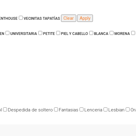
Clear
Apply
PENTHOUSE
VECINITAS TAPATÍAS
EN
UNIVERSITARIA
PETITE
PIEL Y CABELLO
BLANCA
MORENA
l
Despedida de soltero
Fantasias
Lenceria
Lesbian
Or